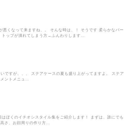
悪くなって来ますね、。 そんな時は、！ そうです 柔らかなパー
ば トップが潰れてしまう方→ふんわりします…
気温も暑いですが、、、 ステアケースの夏も盛り上がってますよ。 ステア
トメントメニュ…
回はぼくのイチオシスタイル集をご紹介します！ まずは、誰にでも
の高さ、お顔周りの作り方…