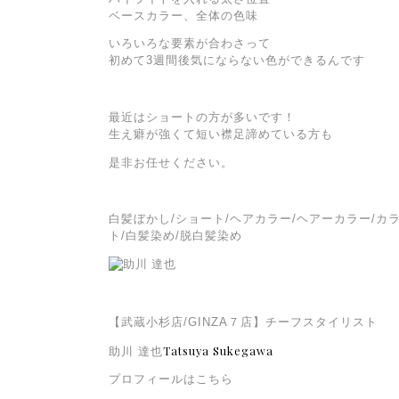
ベースカラー、全体の色味
いろいろな要素が合わさって
初めて3週間後気にならない色ができるんです
最近はショートの方が多いです！
生え癖が強くて短い襟足諦めている方も
是非お任せください。
白髪ぼかし/ショート/ヘアカラー/ヘアーカラー/カラ
ト/白髪染め/脱白髪染め
【武蔵小杉店/GINZA７店】チーフスタイリスト
Tatsuya Sukegawa
助川 達也
プロフィールはこちら