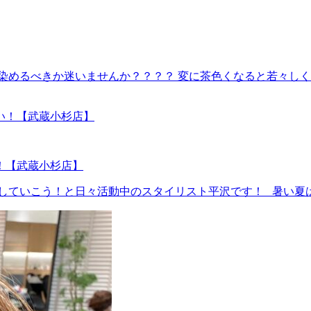
染めるべきか迷いませんか？？？？ 変に茶色くなると若々し
！【武蔵小杉店】
していこう！と日々活動中のスタイリスト平沢です！ 暑い夏は