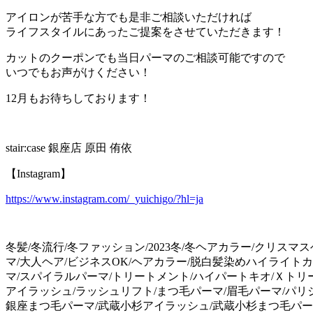
アイロンが苦手な方でも是非ご相談いただければ
ライフスタイルにあったご提案をさせていただきます！
カットのクーポンでも当日パーマのご相談可能ですので
いつでもお声がけください！
12月もお待ちしております！
stair:case 銀座店 原田 侑依
【Instagram】
https://www.instagram.com/_yuichigo/?hl=ja
冬髪/冬流行/冬ファッション/2023冬/冬ヘアカラー/クリス
マ/大人ヘア/ビジネスOK/ヘアカラー/脱白髪染めハイライト
マ/スパイラルパーマ/トリートメント/ハイパートキオ/Ｘトリー
アイラッシュ/ラッシュリフト/まつ毛パーマ/眉毛パーマ/パリ
銀座まつ毛パーマ/武蔵小杉アイラッシュ/武蔵小杉まつ毛パ