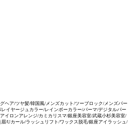
ングヘア/ツヤ髪/韓国風/メンズカット/ツーブロック/メンズパー
/バレイヤージュカラー/レインボーカラー/パーマ/デジタルパー
/アイロンアレンジ/カミカリスマ/銀座美容室/武蔵小杉美容室/
眉/Uカール/ラッシュリフト/ワックス脱毛/銀座アイラッシュ/