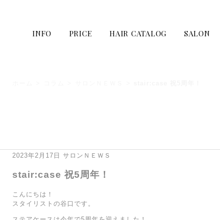
INFO
PRICE
HAIR CATALOG
SALON
ホーム
>
コラム
>
サロンＮＥＷＳ
>
stair:case 祝5周年！
2023年2月17日
サロンＮＥＷＳ
stair:case 祝5周年！
こんにちは！
スタイリストの谷口です。
ステアケースは今年で5周年を迎えました！