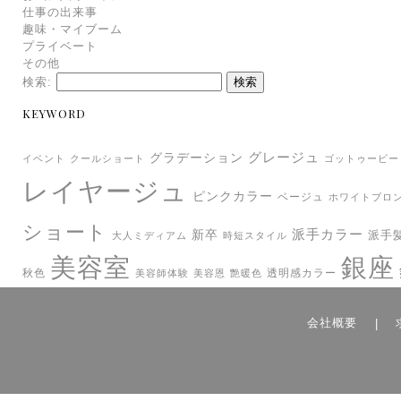
仕事の出来事
趣味・マイブーム
プライベート
その他
検索:
KEYWORD
グレージュ
グラデーション
イベント
クールショート
ゴットゥービー
レイヤージュ
ピンクカラー
ベージュ
ホワイトブロ
ショート
派手カラー
新卒
派手
大人ミディアム
時短スタイル
美容室
銀座
秋色
透明感カラー
美容師体験
美容恩
艶暖色
会社概要