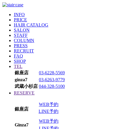
INFO
PRICE
HAIR CATALOG
SALON
STAFF
COLUMN
PRESS
RECRUIT
FAQ
SHOP
TEL
銀座店
03-6228-5569
ginza7
03-6263-9779
武蔵小杉店
044-328-5100
RESERVE
WEB予約
銀座店
LINE予約
WEB予約
Ginza7
LINE予約