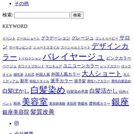
その他
検索:
KEYWORD
サロ
グレージュ
グラデーション
イベント
クールショート
ゴットゥービー
デザインカ
ン
サーモンピンク
ショートスタイル
スペシャルトリート
バレイヤージュ
ラー
ピンクカラー
トイロクション
ユニコーンカラー
ベージュ
ホワイトブロンド
マニキュア
レッドカラー
ロック
大人ショート
外国人風カラー
外国人風
オイル
個性派
入社式
大人
派手カラー
新卒
派手髪
ミディアム
時短スタイル
男性ヘアカラー
男性白髪染め
白髪染め
白髪活かし
白髪ぼかし
白髪染め卒業
社内イ
美容室
銀座
秋色
透明感カラー
ベント
美容師体験
美容恩
艶暖色
髪質改善
銀座美容院
会社概要