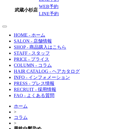
WEB予約
武蔵小杉店
LINE予約
toggle
navigation
HOME
- ホーム
SALON
- 店舗情報
SHOP
- 商品購入はこちら
STAFF
- スタッフ
PRICE
- プライス
COLUMN
- コラム
HAIR CATALOG
- ヘアカタログ
INFO
- インフォメーション
PRESS
- プレス情報
RECRUIT
- 採用情報
FAQ
- よくある質問
ホーム
>
コラム
>
男性白髪染め