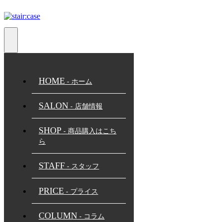
toggle
navigation
HOME
- ホーム
SALON
- 店舗情報
SHOP
- 商品購入はこち
ら
STAFF
- スタッフ
PRICE
- プライス
COLUMN
- コラム