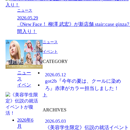
ニュース
2026.05.29
《New Face！ 柳澤 武宏》が新店舗 stair:case ginza
間入り！
ニュース
イベント
CATEGORY
ニュー
2026.05.12
ス
got2b『今年の夏は、クールに染め
イベン
ろ』赤津がカラー担当しました！
ト
ARCHIVES
2026年6
2026.05.03
月
《美容学生限定》伝説の就活イベント