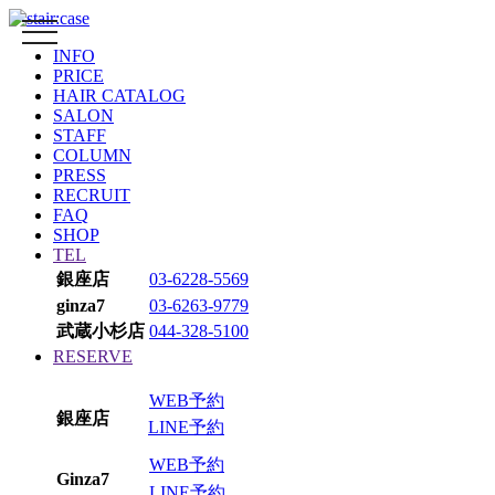
toggle
navigation
INFO
PRICE
HAIR CATALOG
SALON
STAFF
COLUMN
PRESS
RECRUIT
FAQ
SHOP
TEL
銀座店
03-6228-5569
ginza7
03-6263-9779
武蔵小杉店
044-328-5100
RESERVE
WEB予約
銀座店
LINE予約
WEB予約
Ginza7
LINE予約