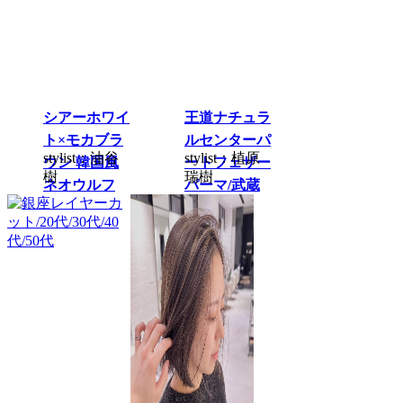
シアーホワイ
王道ナチュラ
ト×モカブラ
ルセンターパ
stylist：油谷
stylist：植原
ウン 韓国風
ートフェザー
樹
瑞樹
ネオウルフ
パーマ/武蔵
小杉