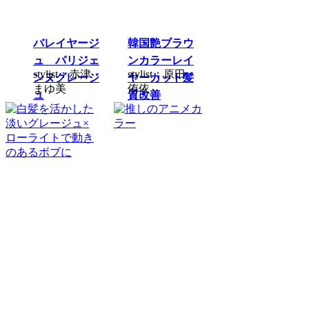
バレイヤージ
韓国艶ブラウ
ュ パリジェ
ンカラーレイ
stylist：赤津
stylist：原田
ンヌグレージ
ヤーカット髪
まゆ美
侑依
ュ
質改善