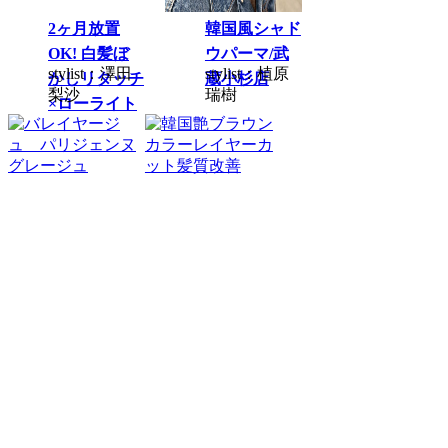
2ヶ月放置
韓国風シャド
OK! 白髪ぼ
ウパーマ/武
stylist：澤田
stylist：植原
かしリタッチ
蔵小杉店
梨沙
瑞樹
×ローライト