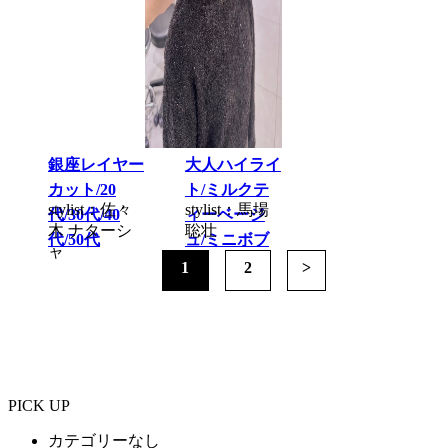
銀座レイヤー
大人ハイライ
カット/20
ト/ミルクテ
stylist：佐々
stylist：馬場
代/30代/40
ィーベージ
木 ナターシ
聡壮
代/50代
ュ/ミニボブ
ャ
1
2
>
PICK UP
カテゴリーなし