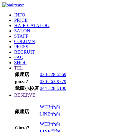
INFO
PRICE
HAIR CATALOG
SALON
STAFF
COLUMN
PRESS
RECRUIT
FAQ
SHOP
TEL
銀座店
03-6228-5569
ginza7
03-6263-9779
武蔵小杉店
044-328-5100
RESERVE
WEB予約
銀座店
LINE予約
WEB予約
Ginza7
LINE予約