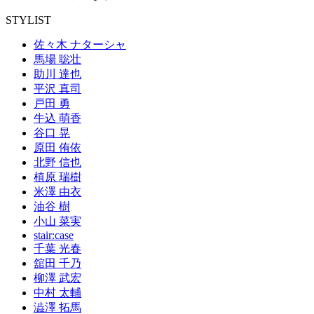
STYLIST
佐々木 ナターシャ
馬場 聡壮
助川 達也
平沢 真司
戸田 勇
牛込 萌香
谷口 晃
原田 侑依
北野 信也
植原 瑞樹
米澤 由衣
油谷 樹
小山 菜実
stair:case
千葉 光春
舘田 千乃
柳澤 武宏
中村 太輔
澁澤 拓馬