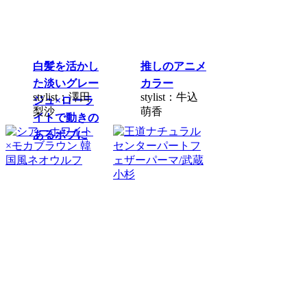
白髪を活かし
推しのアニメ
た淡いグレー
カラー
stylist：澤田
stylist：牛込
ジュ×ローラ
梨沙
萌香
イトで動きの
あるボブに