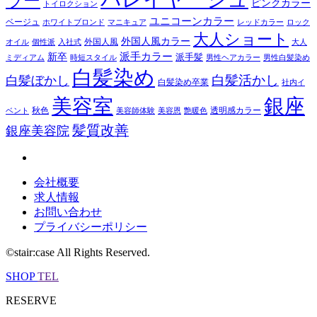
ラー
ピンクカラー
トイロクション
ユニコーンカラー
ベージュ
ホワイトブロンド
マニキュア
レッドカラー
ロック
大人ショート
外国人風カラー
外国人風
オイル
個性派
入社式
大人
派手カラー
新卒
派手髪
ミディアム
時短スタイル
男性ヘアカラー
男性白髪染め
白髪染め
白髪活かし
白髪ぼかし
白髪染め卒業
社内イ
美容室
銀座
秋色
透明感カラー
ベント
美容師体験
美容恩
艶暖色
髪質改善
銀座美容院
会社概要
求人情報
お問い合わせ
プライバシーポリシー
©stair:case All Rights Reserved.
SHOP
TEL
RESERVE