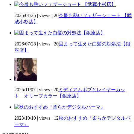
2025/01/25
|
views : 20
今最も熱いフェザーショート 【武
蔵小杉店】
2026/07/28
|
views : 20
固まって生えた白髪の対処法【銀
座店】
2025/11/07
|
views : 20
ミディアムボブとレイヤーカッ
ト オリーブカラー【銀座店】
2023/10/10
|
views : 12
秋のおすすめ『柔らかデジタルパ
ーマ』