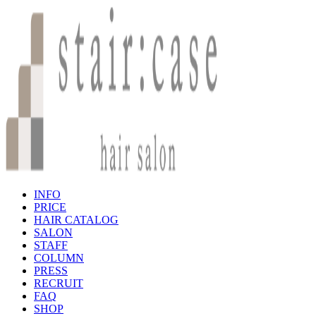
INFO
PRICE
HAIR CATALOG
SALON
STAFF
COLUMN
PRESS
RECRUIT
FAQ
SHOP