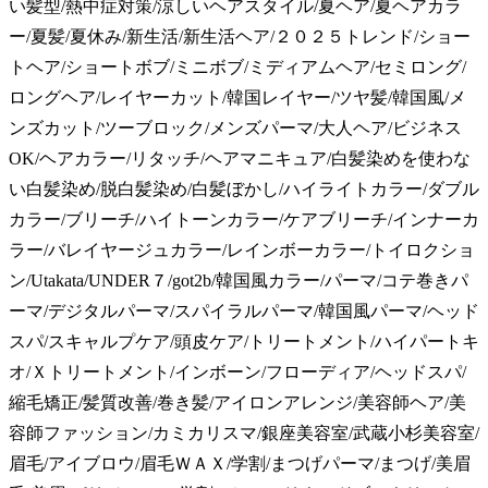
い髪型/熱中症対策/涼しいヘアスタイル/夏ヘア/夏ヘアカラ
ー/夏髪/夏休み/新生活/新生活ヘア/２０２５トレンド/ショー
トヘア/ショートボブ/ミニボブ/ミディアムヘア/セミロング/
ロングヘア/レイヤーカット/韓国レイヤー/ツヤ髪/韓国風/メ
ンズカット/ツーブロック/メンズパーマ/大人ヘア/ビジネス
OK/ヘアカラー/リタッチ/ヘアマニキュア/白髪染めを使わな
い白髪染め/脱白髪染め/白髪ぼかし/ハイライトカラー/ダブル
カラー/ブリーチ/ハイトーンカラー/ケアブリーチ/インナーカ
ラー/バレイヤージュカラー/レインボーカラー/トイロクショ
ン/Utakata/UNDER７/got2b/韓国風カラー/パーマ/コテ巻きパ
ーマ/デジタルパーマ/スパイラルパーマ/韓国風パーマ/ヘッド
スパ/スキャルプケア/頭皮ケア/トリートメント/ハイパートキ
オ/Ｘトリートメント/インボーン/フローディア/ヘッドスパ/
縮毛矯正/髪質改善/巻き髪/アイロンアレンジ/美容師ヘア/美
容師ファッション/カミカリスマ/銀座美容室/武蔵小杉美容室/
眉毛/アイブロウ/眉毛ＷＡＸ/学割/まつげパーマ/まつげ/美眉