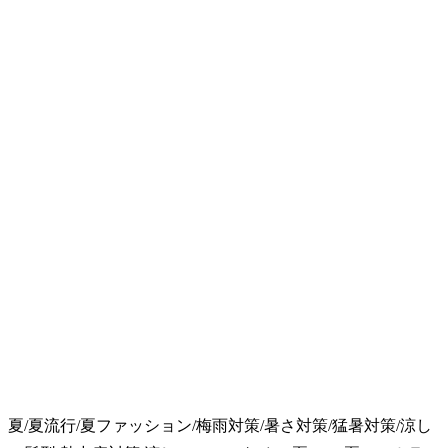
夏/夏流行/夏ファッション/梅雨対策/暑さ対策/猛暑対策/涼し