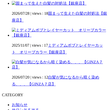
2026/07/28
|
views : 18
固まって生えた白髪の対処法【銀
座店】
2025/11/07
|
views : 17
ミディアムボブとレイヤーカッ
ト オリーブカラー【銀座店】
2026/07/20
|
views : 12
白髪が気になるから暗く染め
る、、、【GINZA７店】
CATEGORY
お知らせ
サロンＮＥＷＳ