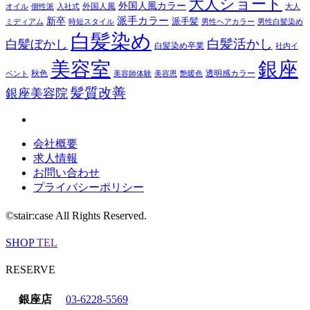
大人ショート
外国人風カラー
外国人風
オイル
個性派
入社式
大人
派手カラー
新卒
派手髪
ミディアム
時短スタイル
男性ヘアカラー
男性白髪染め
白髪染め
白髪活かし
白髪ぼかし
白髪染め卒業
社内イ
美容室
銀座
秋色
透明感カラー
ベント
美容師体験
美容恩
艶暖色
髪質改善
銀座美容院
会社概要
求人情報
お問い合わせ
プライバシーポリシー
©stair:case All Rights Reserved.
SHOP
TEL
RESERVE
銀座店
03-6228-5569