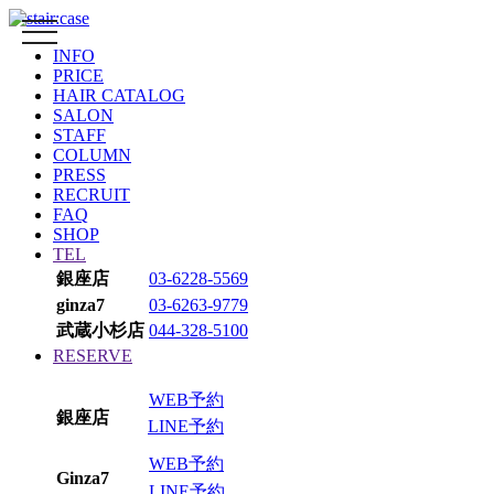
toggle
navigation
INFO
PRICE
HAIR CATALOG
SALON
STAFF
COLUMN
PRESS
RECRUIT
FAQ
SHOP
TEL
銀座店
03-6228-5569
ginza7
03-6263-9779
武蔵小杉店
044-328-5100
RESERVE
WEB予約
銀座店
LINE予約
WEB予約
Ginza7
LINE予約