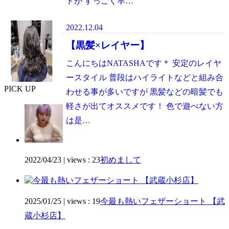
ドが すっごく早…
2022.12.04
【黒髪×レイヤー】
こんにちはNATASHAです＊ 安定のレイヤ
ースタイル 普段はハイライトなどと組み合
PICK UP
わせる事が多いですが 黒髪などの暗髪でも
軽さが出てオススメです！ 色で遊べない方
は是…
2022/04/23
|
views : 23
初めまして
2025/01/25
|
views : 19
今最も熱いフェザーショート 【武
蔵小杉店】