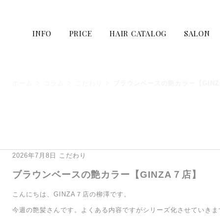
INFO
PRICE
HAIR CATALOG
SALON
ホーム
>
コラム
>
こだわり
>
ブラウンベースの艶カラー【GIN
2026年7月8日
こだわり
ブラウンベースの艶カラー【GINZA７店】
こんにちは、GINZA７店の柳澤です。
今週の艶髪さんです。よくある内容ですがシリーズ化させていきます(