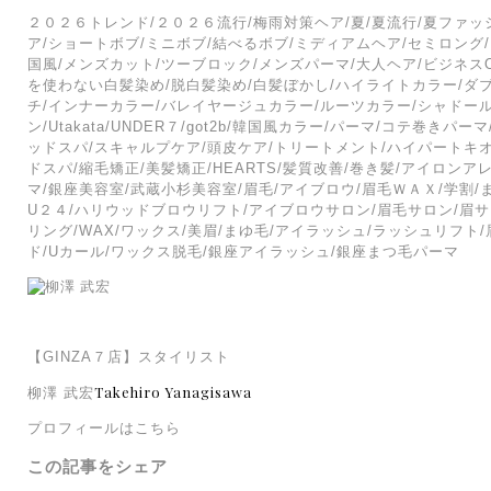
２０２６トレンド/２０２６流行/梅雨対策ヘア/夏/夏流行/夏ファッ
ア/ショートボブ/ミニボブ/結べるボブ/ミディアムヘア/セミロング
国風/メンズカット/ツーブロック/メンズパーマ/大人ヘア/ビジネス
を使わない白髪染め/脱白髪染め/白髪ぼかし/ハイライトカラー/ダ
チ/インナーカラー/バレイヤージュカラー/ルーツカラー/シャドー
ン/Utakata/UNDER７/got2b/韓国風カラー/パーマ/コテ巻
ッドスパ/スキャルプケア/頭皮ケア/トリートメント/ハイパートキオ
ドスパ/縮毛矯正/美髪矯正/HEARTS/髪質改善/巻き髪/アイロン
マ/銀座美容室/武蔵小杉美容室/
眉毛/アイブロウ/眉毛ＷＡＸ/学割/
U２４/ハリウッドブロウリフト/アイブロウサロン/眉毛サロン/眉サ
リング/WAX/ワックス/美眉/まゆ毛/アイラッシュ/ラッシュリフ
ド/Uカール/ワックス脱毛/銀座アイラッシュ/銀座まつ毛パーマ
【GINZA７店】スタイリスト
Takehiro Yanagisawa
柳澤 武宏
プロフィールはこちら
この記事をシェア