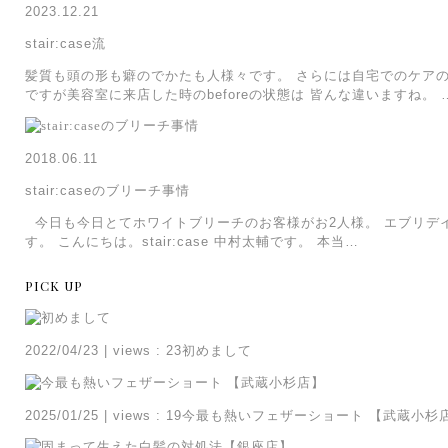
2023.12.21
stair:case流
髪質も頭の形も癖のでかたも人様々です。 さらには自宅でのケア
ですが美容室に来店した時のbeforeの状態は 皆んな違いますね。 
2018.06.11
stair:caseのブリーチ事情
今日も今日とてホワイトブリーチのお客様がお2人様。 エブリデ
す。 こんにちは。stair:case 中村太輔です。 本当…
PICK UP
2022/04/23
|
views : 23
初めまして
2025/01/25
|
views : 19
今最も熱いフェザーショート 【武蔵小杉