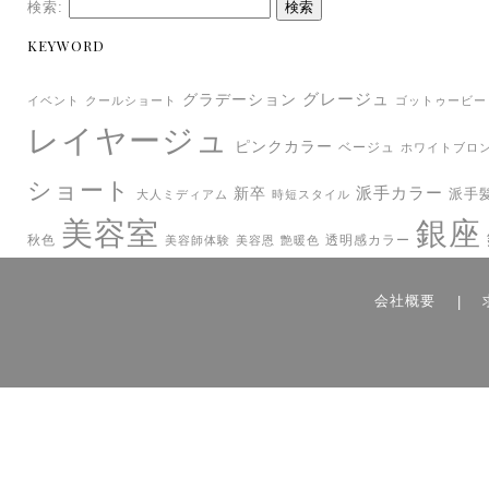
検索:
KEYWORD
グレージュ
グラデーション
イベント
クールショート
ゴットゥービー
レイヤージュ
ピンクカラー
ベージュ
ホワイトブロ
ショート
派手カラー
新卒
派手
大人ミディアム
時短スタイル
美容室
銀座
秋色
透明感カラー
美容師体験
美容恩
艶暖色
会社概要