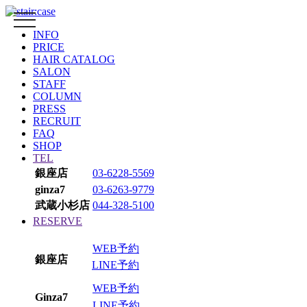
toggle
navigation
INFO
PRICE
HAIR CATALOG
SALON
STAFF
COLUMN
PRESS
RECRUIT
FAQ
SHOP
TEL
銀座店
03-6228-5569
ginza7
03-6263-9779
武蔵小杉店
044-328-5100
RESERVE
WEB予約
銀座店
LINE予約
WEB予約
Ginza7
LINE予約