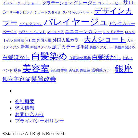
サロ
グレージュ
グラデーション
イベント
クールショート
ゴットゥービー
デザインカ
ン
サーモンピンク
ショートスタイル
スペシャルトリート
バレイヤージュ
ラー
ピンクカラー
トイロクション
ユニコーンカラー
ベージュ
ホワイトブロンド
マニキュア
レッドカラー
ロック
大人ショート
外国人風カラー
外国人風
オイル
個性派
入社式
大人
派手カラー
新卒
派手髪
ミディアム
時短スタイル
男性ヘアカラー
男性白髪染め
白髪染め
白髪活かし
白髪ぼかし
白髪染め卒業
社内イ
美容室
銀座
秋色
透明感カラー
ベント
美容師体験
美容恩
艶暖色
髪質改善
銀座美容院
会社概要
求人情報
お問い合わせ
プライバシーポリシー
©stair:case All Rights Reserved.