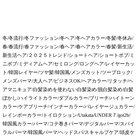
冬/冬流行/冬ファッション/冬ヘア/冬ヘアカラー/冬髪/冬休み/
春/春流行/春ファッション/春ヘア/春ヘアカラー/春髪/新生活/
新生活ヘア/２０２５トレンド/ショートヘア/ショートボブ/ミ
ニボブ/ミディアムヘア/セミロング/ロングヘア/レイヤーカッ
ト/韓国レイヤー/ツヤ髪/韓国風/メンズカット/ツーブロック/
メンズパーマ/大人ヘア/ビジネスOK/ヘアカラー/リタッチ/ヘ
アマニキュア/白髪染めを使わない白髪染め/脱白髪染め/白髪
ぼかし/ハイライトカラー/ダブルカラー/ブリーチ/ハイトーン
カラー/ケアブリーチ/インナーカラー/バレイヤージュカラー/
レインボーカラー/トイロクション/Utakata/UNDER７/got2b/
韓国風カラー/パーマ/コテ巻きパーマ/デジタルパーマ/スパイ
ラルパーマ/韓国風パーマ/ヘッドスパ/スキャルプケア/頭皮ケ