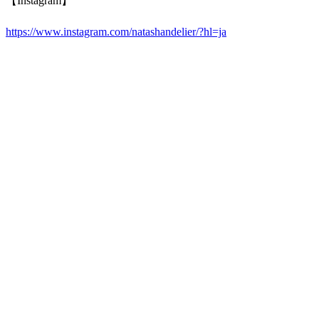
【Instagram】
https://www.instagram.com/natashandelier/?hl=ja