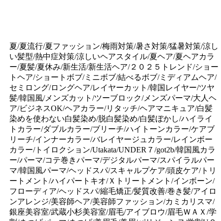
夏/夏流行/夏ファッション/梅雨対策/暑さ対策/猛暑対策/涼し
い髪型/熱中症対策/涼しいヘアスタイル/夏ヘア/夏ヘアカラ
ー/夏髪/夏休み/新生活/新生活ヘア/２０２５トレンド/ショー
トヘア/ショートボブ/ミニボブ/結べるボブ/ミディアムヘア/
セミロング/ロングヘア/レイヤーカット/韓国レイヤー/ツヤ
髪/韓国風/メンズカット/ツーブロック/メンズパーマ/大人ヘ
ア/ビジネスOK/ヘアカラー/リタッチ/ヘアマニキュア/白髪
染めを使わない白髪染め/脱白髪染め/白髪ぼかし/ハイライ
トカラー/ダブルカラー/ブリーチ/ハイトーンカラー/ケアブ
リーチ/インナーカラー/バレイヤージュカラー/レインボー
カラー/トイロクション/Utakata/UNDER７/got2b/韓国風カラ
ー/パーマ/コテ巻きパーマ/デジタルパーマ/スパイラルパー
マ/韓国風パーマ/ヘッドスパ/スキャルプケア/頭皮ケア/トリ
ートメント/ハイパートキオ/Ｘトリートメント/インボーン/
フローディア/ヘッドスパ/縮毛矯正/髪質改善/巻き髪/アイロ
ンアレンジ/美容師ヘア/美容師ファッション/カミカリスマ/
銀座美容室/武蔵小杉美容室/
眉毛/アイブロウ/眉毛ＷＡＸ/学