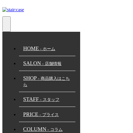
toggle
navigation
HOME
- ホーム
SALON
- 店舗情報
SHOP
- 商品購入はこち
ら
STAFF
- スタッフ
PRICE
- プライス
COLUMN
- コラム