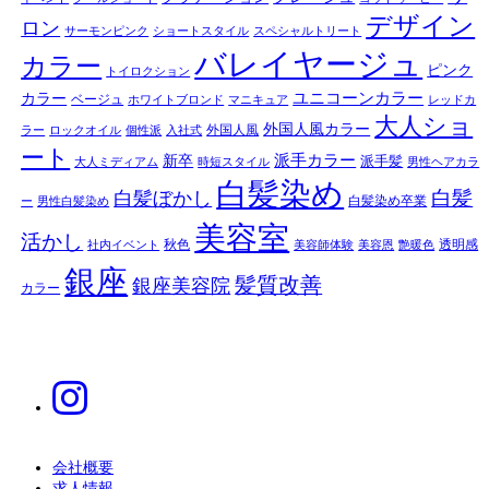
デザイン
ロン
サーモンピンク
ショートスタイル
スペシャルトリート
バレイヤージュ
カラー
ピンク
トイロクション
ユニコーンカラー
カラー
ベージュ
ホワイトブロンド
マニキュア
レッドカ
大人ショ
外国人風カラー
外国人風
ラー
ロックオイル
個性派
入社式
ート
派手カラー
新卒
派手髪
大人ミディアム
時短スタイル
男性ヘアカラ
白髪染め
白髪
白髪ぼかし
白髪染め卒業
ー
男性白髪染め
美容室
活かし
秋色
透明感
社内イベント
美容師体験
美容恩
艶暖色
銀座
髪質改善
銀座美容院
カラー
会社概要
求人情報