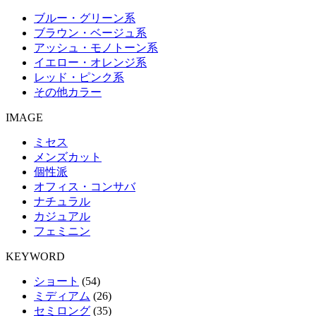
ブルー・グリーン系
ブラウン・ベージュ系
アッシュ・モノトーン系
イエロー・オレンジ系
レッド・ピンク系
その他カラー
IMAGE
ミセス
メンズカット
個性派
オフィス・コンサバ
ナチュラル
カジュアル
フェミニン
KEYWORD
ショート
(54)
ミディアム
(26)
セミロング
(35)