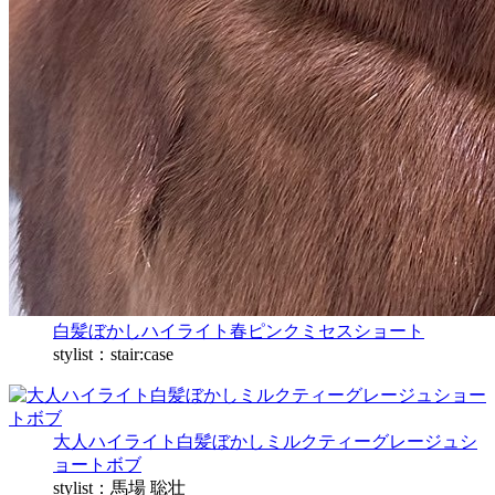
白髪ぼかしハイライト春ピンクミセスショート
stylist：stair:case
大人ハイライト白髪ぼかしミルクティーグレージュシ
ョートボブ
stylist：馬場 聡壮