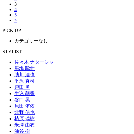
3
4
5
>
PICK UP
カテゴリーなし
STYLIST
佐々木 ナターシャ
馬場 聡壮
助川 達也
平沢 真司
戸田 勇
牛込 萌香
谷口 晃
原田 侑依
北野 信也
植原 瑞樹
米澤 由衣
油谷 樹