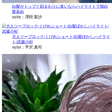
白髪がトップと顔まわりに多いならハイライトで脱白
髪染め
stylist：澤田 梨沙
大人ツーブロック/くびれショート/白髪ぼかしハイライ
ト/武蔵小杉
stylist：平沢 真司