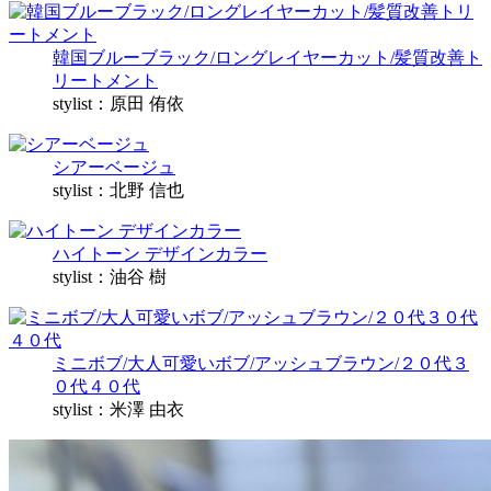
韓国ブルーブラック/ロングレイヤーカット/髪質改善ト
リートメント
stylist：原田 侑依
シアーベージュ
stylist：北野 信也
ハイトーン デザインカラー
stylist：油谷 樹
ミニボブ/大人可愛いボブ/アッシュブラウン/２０代３
０代４０代
stylist：米澤 由衣