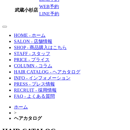
WEB予約
武蔵小杉店
LINE予約
toggle
navigation
HOME
- ホーム
SALON
- 店舗情報
SHOP
- 商品購入はこちら
STAFF
- スタッフ
PRICE
- プライス
COLUMN
- コラム
HAIR CATALOG
- ヘアカタログ
INFO
- インフォメーション
PRESS
- プレス情報
RECRUIT
- 採用情報
FAQ
- よくある質問
ホーム
>
ヘアカタログ