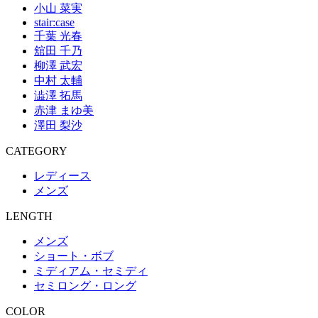
小山 菜実
stair:case
千葉 光春
舘田 千乃
柳澤 武宏
中村 太輔
澁澤 拓馬
赤津 まゆ美
澤田 梨沙
CATEGORY
レディース
メンズ
LENGTH
メンズ
ショート・ボブ
ミディアム・セミディ
セミロング・ロング
COLOR