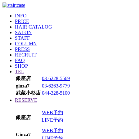
INFO
PRICE
HAIR CATALOG
SALON
STAFF
COLUMN
PRESS
RECRUIT
FAQ
SHOP
TEL
銀座店
03-6228-5569
ginza7
03-6263-9779
武蔵小杉店
044-328-5100
RESERVE
WEB予約
銀座店
LINE予約
WEB予約
Ginza7
LINE予約