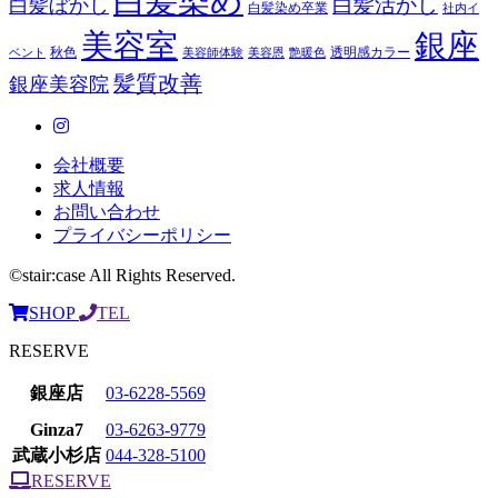
白髪染め
白髪活かし
白髪ぼかし
白髪染め卒業
社内イ
美容室
銀座
秋色
透明感カラー
ベント
美容師体験
美容恩
艶暖色
髪質改善
銀座美容院
会社概要
求人情報
お問い合わせ
プライバシーポリシー
©stair:case All Rights Reserved.
SHOP
TEL
RESERVE
銀座店
03-6228-5569
Ginza7
03-6263-9779
武蔵小杉店
044-328-5100
RESERVE