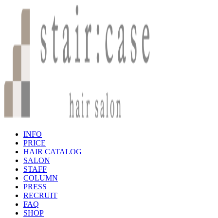
INFO
PRICE
HAIR CATALOG
SALON
STAFF
COLUMN
PRESS
RECRUIT
FAQ
SHOP