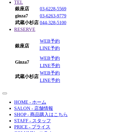
TEL
銀座店
03-6228-5569
ginza7
03-6263-9779
武蔵小杉店
044-328-5100
RESERVE
WEB予約
銀座店
LINE予約
WEB予約
Ginza7
LINE予約
WEB予約
武蔵小杉店
LINE予約
toggle
navigation
HOME
- ホーム
SALON
- 店舗情報
SHOP
- 商品購入はこちら
STAFF
- スタッフ
PRICE
- プライス