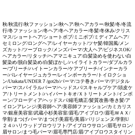
秋/秋流行/秋ファッション/秋ヘア/秋ヘアカラー/秋髪/冬/冬流
行/冬ファッション/冬ヘア/冬ヘアカラー/冬髪/冬休み/クリス
マス/ショートヘア/ショートボブ/ミニボブ/ミディアムヘア/
セミロング/ロングヘア/レイヤーカット/ツヤ髪/韓国風/メン
ズカット/ツーブロック/メンズパーマ/大人ヘア/ビジネスOK/
ヘアカラー/リタッチ/ヘアマニキュア/白髪染めを使わない白
髪染め/脱白髪染め/白髪ぼかし/ハイライトカラー/ダブルカラ
ー/ブリーチ/ハイトーンカラー/ケアブリーチ/インナーカラ
ー/バレイヤージュカラー/レインボーカラー/トイロクショ
ン/Utakata/UNDER７/got2b/パーマ/コテ巻きパーマ/デジタル
パーマ/スパイラルパーマ/ヘッドスパ/スキャルプケア/頭皮ケ
ア/トリートメント/ハイパートキオ/Ｘトリートメント/インボ
ーン/フローディア/ヘッドスパ/縮毛矯正/髪質改善/巻き髪/ア
イロンアレンジ/美容師ヘア/美容師ファッション/カミカリス
マ/銀座美容室/武蔵小杉美容室/
眉毛/アイブロウ/眉毛ＷＡＸ/
学割/まつげパーマ/まつげ/美眉毛/美眉/パリジェンヌ/学割U
２４/ハリウッドブロウリフト/アイブロウサロン/眉毛サロン/
眉サロン/まつ毛パーマ/眉毛専門店/眉/アイブロウスタイリン