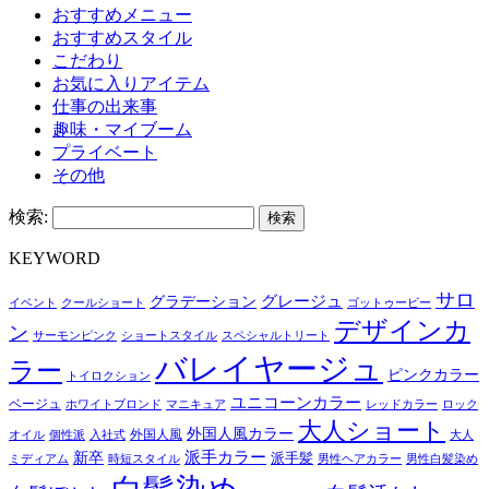
おすすめメニュー
おすすめスタイル
こだわり
お気に入りアイテム
仕事の出来事
趣味・マイブーム
プライベート
その他
検索:
KEYWORD
サロ
グレージュ
グラデーション
イベント
クールショート
ゴットゥービー
デザインカ
ン
サーモンピンク
ショートスタイル
スペシャルトリート
バレイヤージュ
ラー
ピンクカラー
トイロクション
ユニコーンカラー
ベージュ
ホワイトブロンド
マニキュア
レッドカラー
ロック
大人ショート
外国人風カラー
外国人風
オイル
個性派
入社式
大人
派手カラー
新卒
派手髪
ミディアム
時短スタイル
男性ヘアカラー
男性白髪染め