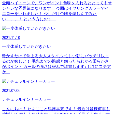
全頭ハイトーンで、ワンポイント色味を入れるととってもオ
シャレな雰囲気になります！ 今回はイヤリングカラーでイ
エローをいれました！ 少しだけ色味を楽しんでみた
い、、、！ という方におす…
2021.11.10
一度体感していただきたい！
乾かすだけで決まる大人スタイル 忙しい朝にバッチリ決ま
るのが嬉しい！ 毛先までの艶感と触ったらわかる柔らかさ
がポイント カールの強さは好みで調節します♪ 12/1にステア
ケ…
2021.07.06
ナチュラルインナーカラー
こんにちは！ たあここと島津享来です！ 最近は皆様何事も