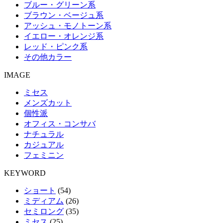
ブルー・グリーン系
ブラウン・ベージュ系
アッシュ・モノトーン系
イエロー・オレンジ系
レッド・ピンク系
その他カラー
IMAGE
ミセス
メンズカット
個性派
オフィス・コンサバ
ナチュラル
カジュアル
フェミニン
KEYWORD
ショート
(54)
ミディアム
(26)
セミロング
(35)
ミセス
(25)