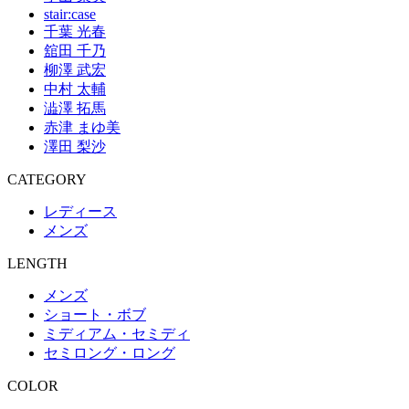
stair:case
千葉 光春
舘田 千乃
柳澤 武宏
中村 太輔
澁澤 拓馬
赤津 まゆ美
澤田 梨沙
CATEGORY
レディース
メンズ
LENGTH
メンズ
ショート・ボブ
ミディアム・セミディ
セミロング・ロング
COLOR