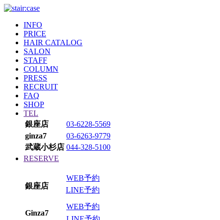
INFO
PRICE
HAIR CATALOG
SALON
STAFF
COLUMN
PRESS
RECRUIT
FAQ
SHOP
TEL
銀座店
03-6228-5569
ginza7
03-6263-9779
武蔵小杉店
044-328-5100
RESERVE
WEB予約
銀座店
LINE予約
WEB予約
Ginza7
LINE予約