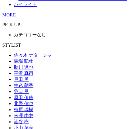
MORE
PICK UP
カテゴリーなし
STYLIST
佐々木 ナターシャ
馬場 聡壮
助川 達也
平沢 真司
戸田 勇
牛込 萌香
谷口 晃
原田 侑依
北野 信也
植原 瑞樹
米澤 由衣
油谷 樹
小山 菜実